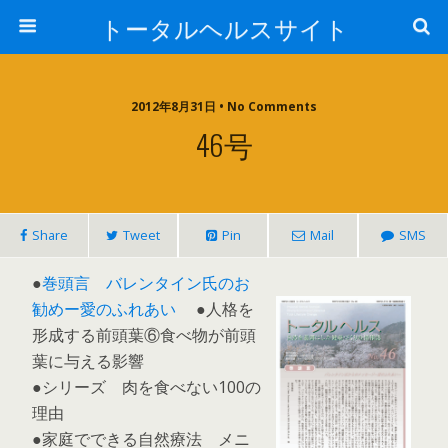
トータルヘルスサイト
2012年8月31日 • No Comments
46号
Share
Tweet
Pin
Mail
SMS
●
巻頭言 バレンタイン氏のお
勧めー愛のふれあい
●人格を
形成する前頭葉⑥食べ物が前頭
葉に与える影響
●シリーズ 肉を食べない100の
理由
●家庭でできる自然療法 メニ