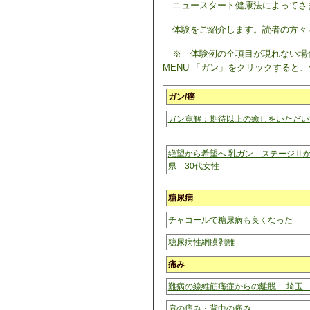
ニュースタート健康法によってさ
体験をご紹介します。
読者の方々
※ 体験例の全項目が現れない場
MENU 「ガン」をクリックすると
ガン/癌
ガン寛解：期待以上の癒しをいただい
絶望から希望へ 乳ガン ステージⅡ
県 30代女性
糖尿病
チャコールで糖尿病も良くなった
糖尿病性網膜剥離
痛み
難病の線維筋痛症からの離脱 埼玉 
肩の痛み・背中の痛み