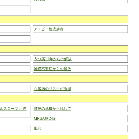
アトピー性皮膚炎
うつ病11年からの解放
神経不安症からの解放
心臓病のリスクが激減
ルスローマ」 自
肺炎の危機から脱して
MRSA感染症
風邪