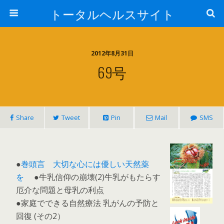
トータルヘルスサイト
2012年8月31日
69号
Share
Tweet
Pin
Mail
SMS
●
巻頭言 大切な心には優しい天然薬
を
●牛乳信仰の崩壊(2)牛乳がもたらす
厄介な問題と母乳の利点
●家庭でできる自然療法 乳がんの予防と
回復 (その2）